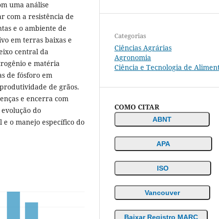
com uma análise
ar com a resistência de
ntas e o ambiente de
Categorias
ivo em terras baixas e
Ciências Agrárias
 eixo central da
Agronomia
trogênio e matéria
Ciência e Tecnologia de Alimen
as de fósforo em
 produtividade de grãos.
enças e encerra com
COMO CITAR
a evolução do
ABNT
 e o manejo específico do
APA
ISO
Vancouver
Baixar Registro MARC