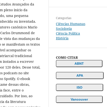
Estudos Avançados da
m pleno início da
endo, uma pequena
Categorias
conhecida ou inventada.
Ciências Humanas
autores canônicos Mario
Sociologia
a, Carlos Drummond de
Ciência Política
História
e vista das mudanças da
mo se manifestam os textos
ssível acompanhar os
atriarcal tradicional
COMO CITAR
m instados a escrever
ABNT
or 120 deles. Desse total,
s podcasts no site
APA
 no Spotify. O ebook
xame dessas obras,
ISO
a face, entre o
cuidado. Por isso, ao
Vancouver
cia da literatura