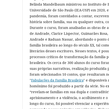
Belinda Mandelbaum ministrou no Instituto de 
Universidade de São Paulo (IEA-USP) em 2020, e
pandemia, foram convidados a contar, escrev
história sobre família, sua ou qualquer outra, 
Durante o curso, foram analisadas as obras de 
de Andrade, Clarice Lispector, Guimarães Ros
Andrade e Raduan Nassar, abordando o ponto d
família brasileira ao longo do século XX, tal co
literários desses escritores. Nesses textos, é po
processos críticos de transformação da família p
brasileira. Os cerca de 300 alunos do curso fora
suas próprias narrativas, realização produzida p
foram selecionados 10 contos, que resultaram no
"
Fabulações da Família Brasileira
" e disponíveis
homônimo foi produzido a partir da série. No e
“revelam-se famílias em sua dupla e contraditóri
aprisionamento e a violência, o acolhimento e o 
longo do curso, foi possível vivenciar a experiên