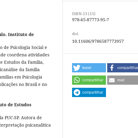
ISBN-13 (15)
978-65-87773-95-7
doi
lo. Instituto de
10.11606/9786587773957
 de Psicologia Social e
onde coordena atividades
e Estudos da Família,
tweet
compartilha
canálise da família
amílias em Psicologia
compartilhar
mail
blicações no Brasil e no
compartilhar
tuto de Estudos
ela PUC-SP. Autora de
erpretação psicanalítica