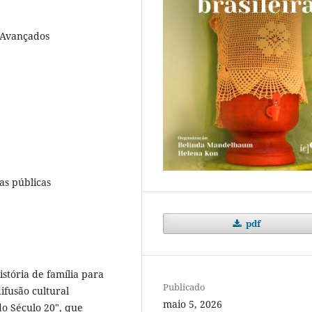
s Avançados
cas públicas
pdf
tória de família para
Publicado
ifusão cultural
maio 5, 2026
do Século 20", que