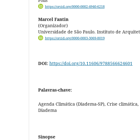
Polis
https://orcid.org/0000-0002-4940-6218
Marcel Fantin
(Organizador)
Universidade de São Paulo. Instituto de Arquit
https://orcid.org/0000-0003-3069-8019
DOI:
https://doi.org/10.11606/9788566624601
Palavras-chave:
Agenda Climática (Diadema-SP), Crise climática, P
Diadema
Sinopse