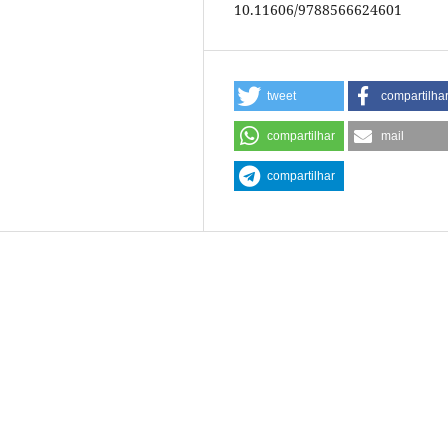
10.11606/9788566624601
tweet
compartilha
compartilhar
mail
compartilhar