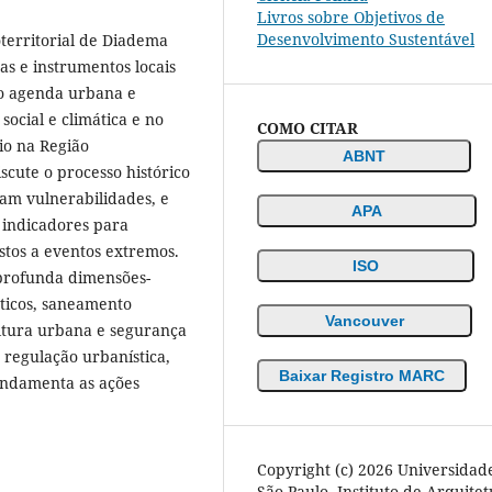
Livros sobre Objetivos de
Desenvolvimento Sustentável
oterritorial de Diadema
cas e instrumentos locais
do agenda urbana e
social e climática e no
COMO CITAR
io na Região
ABNT
cute o processo histórico
am vulnerabilidades, e
APA
 indicadores para
ostos a eventos extremos.
ISO
aprofunda dimensões-
áticos, saneamento
Vancouver
ultura urbana e segurança
 regulação urbanística,
Baixar Registro MARC
undamenta as ações
Copyright (c) 2026 Universidad
São Paulo. Instituto de Arquite