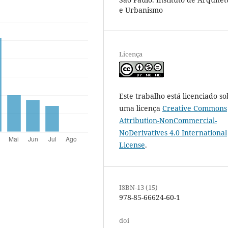
e Urbanismo
Licença
Este trabalho está licenciado so
uma licença
Creative Commons
Attribution-NonCommercial-
NoDerivatives 4.0 International
License
.
ISBN-13 (15)
978-85-66624-60-1
doi