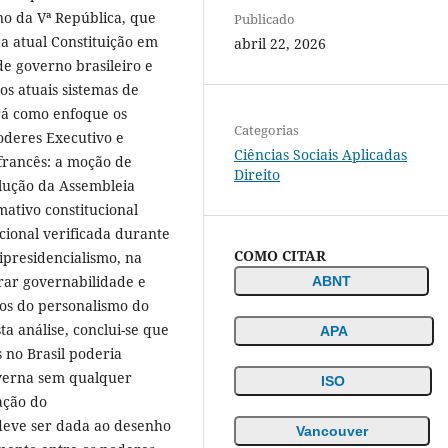
no da Vª República, que
Publicado
 atual Constituição em
abril 22, 2026
e governo brasileiro e
s atuais sistemas de
erá como enfoque os
Categorias
oderes Executivo e
Ciências Sociais Aplicadas
 francês: a moção de
Direito
olução da Assembleia
ativo constitucional
cional verificada durante
COMO CITAR
presidencialismo, na
rar governabilidade e
ABNT
rios do personalismo do
ta análise, conclui-se que
APA
 no Brasil poderia
verna sem qualquer
ISO
ação do
 deve ser dada ao desenho
Vancouver