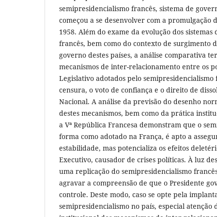
semipresidencialismo francês, sistema de gover
começou a se desenvolver com a promulgação da
1958. Além do exame da evolução dos sistemas d
francês, bem como do contexto de surgimento do
governo destes países, a análise comparativa t
mecanismos de inter-relacionamento entre os p
Legislativo adotados pelo semipresidencialismo
censura, o voto de confiança e o direito de diss
Nacional. A análise da previsão do desenho norm
destes mecanismos, bem como da prática institu
a Vª República Francesa demonstram que o semi
forma como adotado na França, é apto a assegu
estabilidade, mas potencializa os efeitos deleté
Executivo, causador de crises políticas. À luz des
uma replicação do semipresidencialismo francês
agravar a compreensão de que o Presidente go
controle. Deste modo, caso se opte pela implant
semipresidencialismo no país, especial atenção