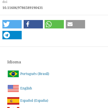
doi
10.11606/9786589190431
Idioma
Português (Brasil)
English
Español (España)