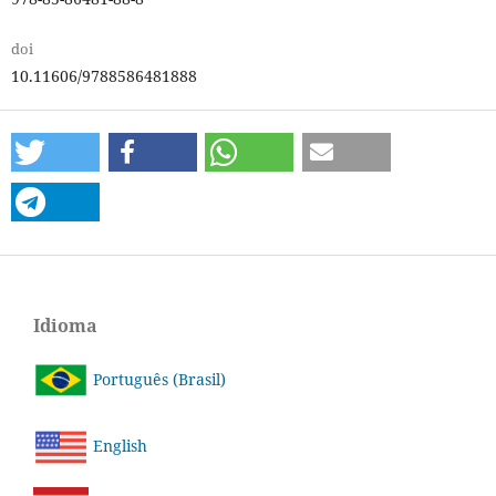
doi
10.11606/9788586481888
Idioma
Português (Brasil)
English