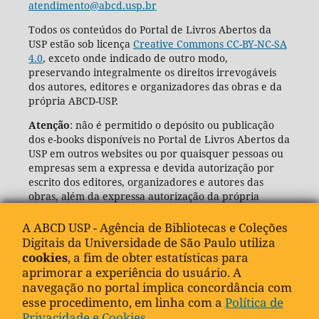
atendimento@abcd.usp.br
Todos os conteúdos do Portal de Livros Abertos da
USP estão sob licença
Creative Commons CC-BY-NC-SA
4.0
, exceto onde indicado de outro modo,
preservando integralmente os direitos irrevogáveis
dos autores, editores e organizadores das obras e da
própria ABCD-USP.
Atenção
: não é permitido o depósito ou publicação
dos e-books disponíveis no Portal de Livros Abertos da
USP em outros websites ou por quaisquer pessoas ou
empresas sem a expressa e devida autorização por
escrito dos editores, organizadores e autores das
obras, além da expressa autorização da própria
Agência de Bibliotecas e Coleções Digitais da USP
(ABCD-USP).
A ABCD USP - Agência de Bibliotecas e Coleções
Digitais da Universidade de São Paulo utiliza
cookies
, a fim de obter estatísticas para
aprimorar a experiência do usuário. A
navegação no portal implica concordância com
esse procedimento, em linha com a
Política de
Privacidade e Cookies
.