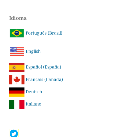
Idioma
Português (Brasil)
English
Español (España)
Français (Canada)
Deutsch
Italiano