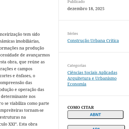
Publicado
dezembro 18, 2025
Séries
anceirização tem sido
Construção Urbana Crítica
âmicas imobiliárias,
sformações na produção
necessidade de avançarmos
esta obra, que reúne as
Categorias
erações e campos
Ciências Sociais Aplicadas
cortes e ênfases, o
Arquitetura e Urbanismo
 compreensão das
Economia
rodução e operação das
o determinante nos
o se viabiliza como parte
COMO CITAR
empreiteiras tornam-se
ABNT
estruturas na
ulo XXI”. Esta obra