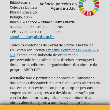
Bibliotecas e
Coleções Digitais
Rua da Praça do
Relógio, 109 -
Bloco L – Térreo – Cidade Universitária
05508-050 São Paulo, SP Brasil
Tel: +55 11 3091-4195 E-mail:
atendimento@abcd.usp.br
Todos os conteúdos do Portal de Livros Abertos da
USP estão sob licença
Creative Commons CC-BY-NC-SA
4.0
, exceto onde indicado de outro modo,
preservando integralmente os direitos irrevogáveis
dos autores, editores e organizadores das obras e da
própria ABCD-USP.
Atenção
: não é permitido o depósito ou publicação
dos e-books disponíveis no Portal de Livros Abertos da
USP em outros websites ou por quaisquer pessoas ou
empresas sem a expressa e devida autorização por
escrito dos editores, organizadores e autores das
obras, além da expressa autorização da própria
Agência de Bibliotecas e Coleções Digitais da USP