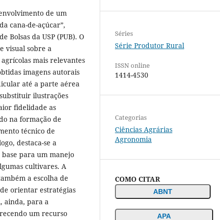
esenvolvimento de um
 da cana-de-açúcar”,
Séries
de Bolsas da USP (PUB). O
Série Produtor Rural
 e visual sobre a
agrícolas mais relevantes
ISSN online
obtidas imagens autorais
1414-4530
icular até a parte aérea
ubstituir ilustrações
ior fidelidade as
Categorias
ando na formação de
Ciências Agrárias
mento técnico de
Agronomia
ogo, destaca-se a
o base para um manejo
lgumas cultivares. A
 também a escolha de
COMO CITAR
de orientar estratégias
ABNT
, ainda, para a
ferecendo um recurso
APA