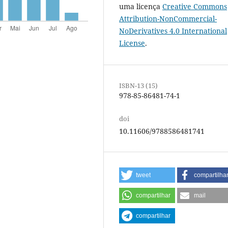
uma licença
Creative Commons
Attribution-NonCommercial-
NoDerivatives 4.0 International
License
.
ISBN-13 (15)
978-85-86481-74-1
doi
10.11606/9788586481741
tweet
compartilha
compartilhar
mail
compartilhar