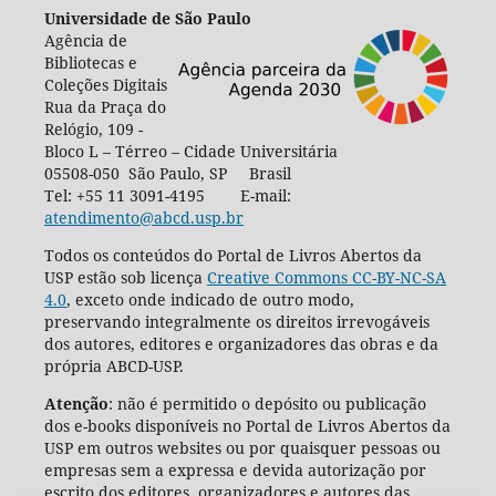
Universidade de São Paulo
Agência de
Bibliotecas e
Coleções Digitais
Rua da Praça do
Relógio, 109 -
Bloco L – Térreo – Cidade Universitária
05508-050 São Paulo, SP Brasil
Tel: +55 11 3091-4195 E-mail:
atendimento@abcd.usp.br
Todos os conteúdos do Portal de Livros Abertos da
USP estão sob licença
Creative Commons CC-BY-NC-SA
4.0
, exceto onde indicado de outro modo,
preservando integralmente os direitos irrevogáveis
dos autores, editores e organizadores das obras e da
própria ABCD-USP.
Atenção
: não é permitido o depósito ou publicação
dos e-books disponíveis no Portal de Livros Abertos da
USP em outros websites ou por quaisquer pessoas ou
empresas sem a expressa e devida autorização por
escrito dos editores, organizadores e autores das