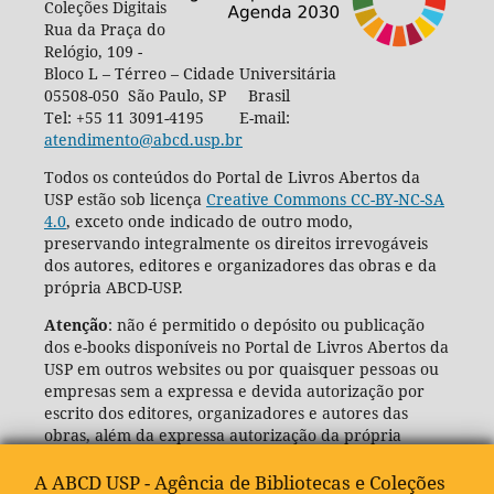
Coleções Digitais
Rua da Praça do
Relógio, 109 -
Bloco L – Térreo – Cidade Universitária
05508-050 São Paulo, SP Brasil
Tel: +55 11 3091-4195 E-mail:
atendimento@abcd.usp.br
Todos os conteúdos do Portal de Livros Abertos da
USP estão sob licença
Creative Commons CC-BY-NC-SA
4.0
, exceto onde indicado de outro modo,
preservando integralmente os direitos irrevogáveis
dos autores, editores e organizadores das obras e da
própria ABCD-USP.
Atenção
: não é permitido o depósito ou publicação
dos e-books disponíveis no Portal de Livros Abertos da
USP em outros websites ou por quaisquer pessoas ou
empresas sem a expressa e devida autorização por
escrito dos editores, organizadores e autores das
obras, além da expressa autorização da própria
Agência de Bibliotecas e Coleções Digitais da USP
(ABCD-USP).
A ABCD USP - Agência de Bibliotecas e Coleções