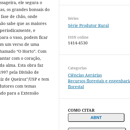
ssageira, ele segura o
as, os grandes bonsais do
 fase de chão, onde
Séries
 não sabe que as maiores
Série Produtor Rural
 periodicamente, e
para o vaso, podem ficar
ISSN online
1414-4530
 tem um verso de uma
 chamado “O Horto”. Com
lantar com o coração,
da alma. Esta obra faz
Categorias
1997 pela Divisão de
Ciências Agrárias
uiz de Queiroz"/USP e tem
Recursos florestais e engenhari
odutores com temas
florestal
indo para a Extensão
COMO CITAR
ABNT