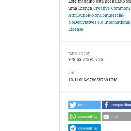
Este trabalho está licenciado so
uma licença
Creative Commons
Attribution-NonCommercial-
NoDerivatives 4.0 International
License
.
ISBN-13 (15)
978-65-87391-74-8
doi
10.11606/9786587391748
tweet
compartilha
compartilhar
mail
compartilhar