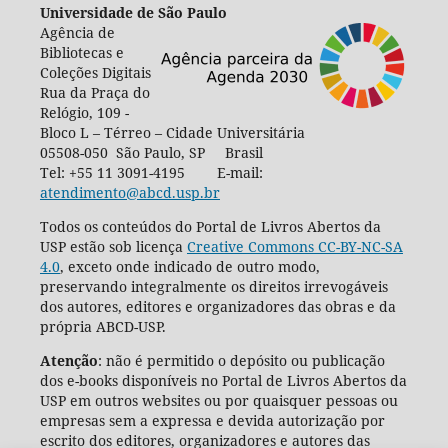
Universidade de São Paulo
Agência de
Bibliotecas e
Coleções Digitais
Rua da Praça do
Relógio, 109 -
Bloco L – Térreo – Cidade Universitária
05508-050 São Paulo, SP Brasil
Tel: +55 11 3091-4195 E-mail:
atendimento@abcd.usp.br
Todos os conteúdos do Portal de Livros Abertos da
USP estão sob licença
Creative Commons CC-BY-NC-SA
4.0
, exceto onde indicado de outro modo,
preservando integralmente os direitos irrevogáveis
dos autores, editores e organizadores das obras e da
própria ABCD-USP.
Atenção
: não é permitido o depósito ou publicação
dos e-books disponíveis no Portal de Livros Abertos da
USP em outros websites ou por quaisquer pessoas ou
empresas sem a expressa e devida autorização por
escrito dos editores, organizadores e autores das