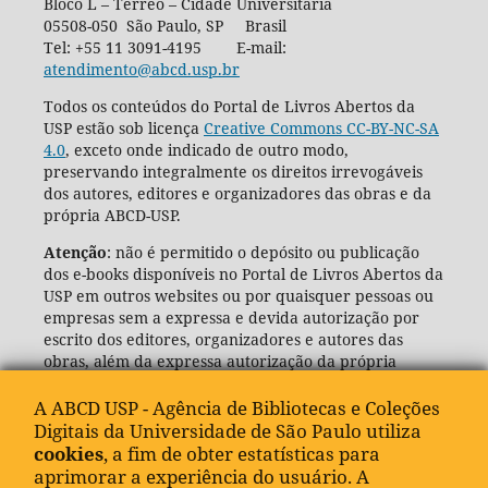
Bloco L – Térreo – Cidade Universitária
05508-050 São Paulo, SP Brasil
Tel: +55 11 3091-4195 E-mail:
atendimento@abcd.usp.br
Todos os conteúdos do Portal de Livros Abertos da
USP estão sob licença
Creative Commons CC-BY-NC-SA
4.0
, exceto onde indicado de outro modo,
preservando integralmente os direitos irrevogáveis
dos autores, editores e organizadores das obras e da
própria ABCD-USP.
Atenção
: não é permitido o depósito ou publicação
dos e-books disponíveis no Portal de Livros Abertos da
USP em outros websites ou por quaisquer pessoas ou
empresas sem a expressa e devida autorização por
escrito dos editores, organizadores e autores das
obras, além da expressa autorização da própria
Agência de Bibliotecas e Coleções Digitais da USP
(ABCD-USP).
A ABCD USP - Agência de Bibliotecas e Coleções
Digitais da Universidade de São Paulo utiliza
cookies
, a fim de obter estatísticas para
aprimorar a experiência do usuário. A