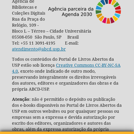
Agência de
Bibliotecas e
Coleções Digitais
Rua da Praça do
Relógio, 109 -
Bloco L – Térreo – Cidade Universitária
05508-050 São Paulo, SP Brasil
Tel: +55 11 3091-4195 E-mail:
atendimento@abcd.usp.br
Todos os conteúdos do Portal de Livros Abertos da
USP estão sob licença
Creative Commons CC-BY-NC-SA
4.0
, exceto onde indicado de outro modo,
preservando integralmente os direitos irrevogáveis
dos autores, editores e organizadores das obras e da
própria ABCD-USP.
Atenção
: não é permitido o depósito ou publicação
dos e-books disponíveis no Portal de Livros Abertos da
USP em outros websites ou por quaisquer pessoas ou
empresas sem a expressa e devida autorização por
escrito dos editores, organizadores e autores das
obras, além da expressa autorização da própria