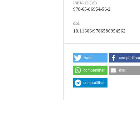
ISBN-13 (15)
978-65-86954-56-2
doi
10.11606/9786586954562
tweet
compartilha
compartilhar
mail
compartilhar