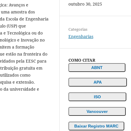
outubro 30, 2025
gica: Avanços e
m uma amostra dos
 da Escola de Engenharia
ulo (USP) que
Categorias
ca e Tecnológica ou do
Engenharias
nológico e Inovação no
rmitem a formação
e estão na fronteira do
COMO CITAR
nvidados pela EESC para
ABNT
stribuição gratuita em
 utilizados como
squisa e extensão.
APA
ão da universidade e
ISO
Vancouver
Baixar Registro MARC