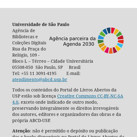
Universidade de São Paulo
Agência de
Bibliotecas e
Coleções Digitais
Rua da Praça do
Relógio, 109 -
Bloco L – Térreo – Cidade Universitária
05508-050 São Paulo, SP Brasil
Tel: +55 11 3091-4195 E-mail:
atendimento@abcd.usp.br
Todos os conteúdos do Portal de Livros Abertos da
USP estão sob licença
Creative Commons CC-BY-NC-SA
4.0
, exceto onde indicado de outro modo,
preservando integralmente os direitos irrevogáveis
dos autores, editores e organizadores das obras e da
própria ABCD-USP.
Atenção
: não é permitido o depósito ou publicação
dos e-books disponíveis no Portal de Livros Abertos da