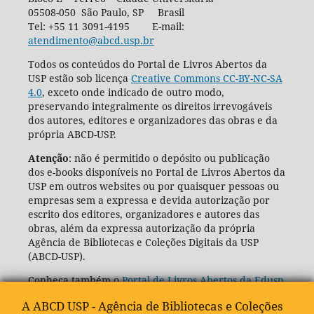
05508-050 São Paulo, SP Brasil
Tel: +55 11 3091-4195 E-mail:
atendimento@abcd.usp.br
Todos os conteúdos do Portal de Livros Abertos da
USP estão sob licença
Creative Commons CC-BY-NC-SA
4.0
, exceto onde indicado de outro modo,
preservando integralmente os direitos irrevogáveis
dos autores, editores e organizadores das obras e da
própria ABCD-USP.
Atenção
: não é permitido o depósito ou publicação
dos e-books disponíveis no Portal de Livros Abertos da
USP em outros websites ou por quaisquer pessoas ou
empresas sem a expressa e devida autorização por
escrito dos editores, organizadores e autores das
obras, além da expressa autorização da própria
Agência de Bibliotecas e Coleções Digitais da USP
(ABCD-USP).
Conheça também o
Portal de Livros Abertos da Edusp
A ABCD USP - Agência de Bibliotecas e Coleções