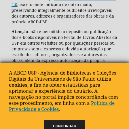
4.0
, exceto onde indicado de outro modo,
preservando integralmente os direitos irrevogáveis
dos autores, editores e organizadores das obras e da
própria ABCD-USP.
Atenção
: não é permitido o depósito ou publicação
dos e-books disponíveis no Portal de Livros Abertos da
USP em outros websites ou por quaisquer pessoas ou
empresas sem a expressa e devida autorização por
escrito dos editores, organizadores e autores das
obras, além da expressa autorização da própria
Agência de Bibliotecas e Coleções Digitais da USP
(ABCD-USP).
A ABCD USP - Agência de Bibliotecas e Coleções
Digitais da Universidade de São Paulo utiliza
cookies
, a fim de obter estatísticas para
aprimorar a experiência do usuário. A
navegação no portal implica concordância com
esse procedimento, em linha com a
Política de
Privacidade e Cookies
.
CONCORDAR