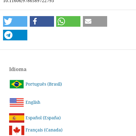
10.11606/9786589722793
Idioma
Português (Brasil)
English
Español (España)
Français (Canada)