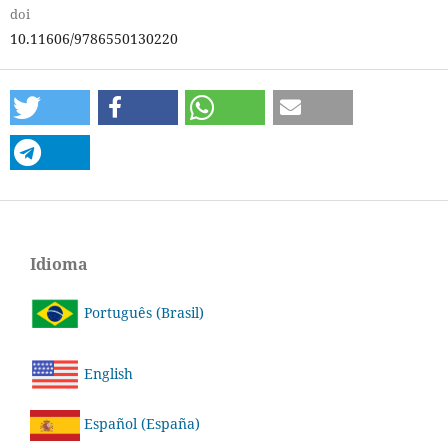
doi
10.11606/9786550130220
Idioma
Português (Brasil)
English
Español (España)