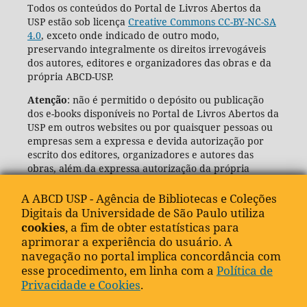
Todos os conteúdos do Portal de Livros Abertos da
USP estão sob licença
Creative Commons CC-BY-NC-SA
4.0
, exceto onde indicado de outro modo,
preservando integralmente os direitos irrevogáveis
dos autores, editores e organizadores das obras e da
própria ABCD-USP.
Atenção
: não é permitido o depósito ou publicação
dos e-books disponíveis no Portal de Livros Abertos da
USP em outros websites ou por quaisquer pessoas ou
empresas sem a expressa e devida autorização por
escrito dos editores, organizadores e autores das
obras, além da expressa autorização da própria
Agência de Bibliotecas e Coleções Digitais da USP
(ABCD-USP).
A ABCD USP - Agência de Bibliotecas e Coleções
Digitais da Universidade de São Paulo utiliza
cookies
, a fim de obter estatísticas para
aprimorar a experiência do usuário. A
navegação no portal implica concordância com
esse procedimento, em linha com a
Política de
Privacidade e Cookies
.