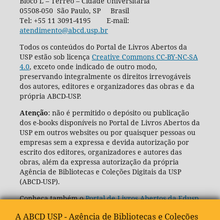
Bloco L – Térreo – Cidade Universitária
05508-050 São Paulo, SP Brasil
Tel: +55 11 3091-4195 E-mail:
atendimento@abcd.usp.br
Todos os conteúdos do Portal de Livros Abertos da
USP estão sob licença
Creative Commons CC-BY-NC-SA
4.0
, exceto onde indicado de outro modo,
preservando integralmente os direitos irrevogáveis
dos autores, editores e organizadores das obras e da
própria ABCD-USP.
Atenção
: não é permitido o depósito ou publicação
dos e-books disponíveis no Portal de Livros Abertos da
USP em outros websites ou por quaisquer pessoas ou
empresas sem a expressa e devida autorização por
escrito dos editores, organizadores e autores das
obras, além da expressa autorização da própria
Agência de Bibliotecas e Coleções Digitais da USP
(ABCD-USP).
Conheça também o
Portal de Livros Abertos da Edusp
A ABCD USP - Agência de Bibliotecas e Coleções