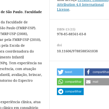
Attribution 4.0 International
License
.
 de São Paulo. Faculdade
 da Faculdade de
 São Paulo (FMRP-USP).
ISBN-13 (15)
FMRP-USP (2008),
978-85-88561-03-8
ar pela FMRP-USP (2010),
doi
 pela Escola de
10.11606/9788588561038
dora coordenadora do
mento Infantil
CNPq. Tem experiência na
escência, com atuação
tweet
compartilha
fantil, avaliação, brincar,
ranstorno do Espectro
compartilhar
mail
compartilhar
experiência clínica, atua
o clínico em consultório