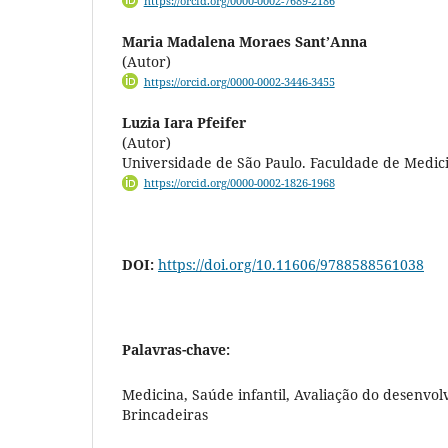
https://orcid.org/0000-0002-7689-2186
Maria Madalena Moraes Sant’Anna
(Autor)
https://orcid.org/0000-0002-3446-3455
Luzia Iara Pfeifer
(Autor)
Universidade de São Paulo. Faculdade de Medici
https://orcid.org/0000-0002-1826-1968
DOI:
https://doi.org/10.11606/9788588561038
Palavras-chave:
Medicina, Saúde infantil, Avaliação do desenvolv
Brincadeiras