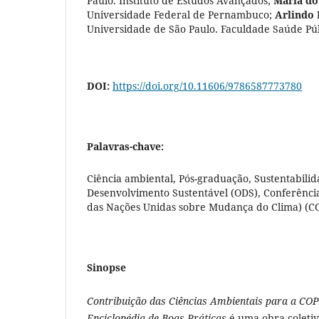
Paulo. Instituto de Estudos Avançados
;
Maria do
Universidade Federal de Pernambuco
;
Arlindo 
Universidade de São Paulo. Faculdade Saúde Pú
DOI:
https://doi.org/10.11606/9786587773780
Palavras-chave:
Ciência ambiental, Pós-graduação, Sustentabilid
Desenvolvimento Sustentável (ODS), Conferência
das Nações Unidas sobre Mudança do Clima) (C
Sinopse
Contribuição das Ciências Ambientais para a CO
Enciclopédia de Boas Práticas
é uma obra coletiv