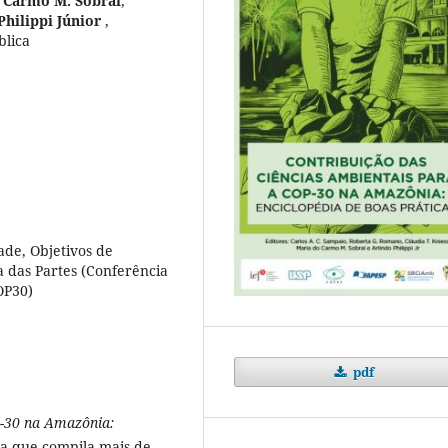
 Carmo M. Sobral
,
Philippi Júnior
,
blica
ade, Objetivos de
 das Partes (Conferência
OP30)
pdf
P-30 na Amazônia:
a que compila mais de