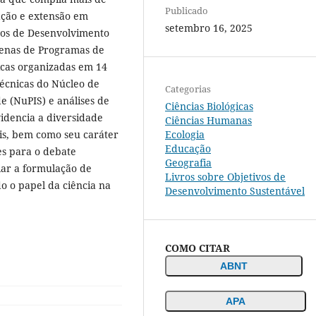
Publicado
vação e extensão em
setembro 16, 2025
ivos de Desenvolvimento
zenas de Programas de
icas organizadas em 14
técnicas do Núcleo de
Categorias
 (NuPIS) e análises de
Ciências Biológicas
videncia a diversidade
Ciências Humanas
Ecologia
ais, bem como seu caráter
Educação
es para o debate
Geografia
diar a formulação de
Livros sobre Objetivos de
do o papel da ciência na
Desenvolvimento Sustentável
COMO CITAR
ABNT
APA