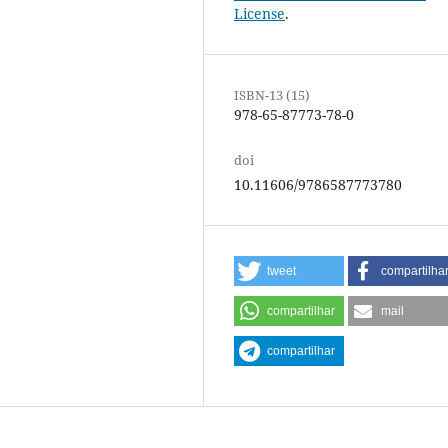
License
.
ISBN-13 (15)
978-65-87773-78-0
doi
10.11606/9786587773780
tweet
compartilha
compartilhar
mail
compartilhar