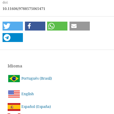
doi
10.11606/9788575065471
Idioma
Português (Brasil)
English
Español (España)