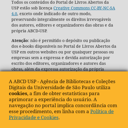
Todos os conteúdos do Portal de Livros Abertos da
USP estão sob licença
Creative Commons CC-BY-NC-SA
4.0
, exceto onde indicado de outro modo,
preservando integralmente os direitos irrevogáveis
dos autores, editores e organizadores das obras e da
própria ABCD-USP.
Atenção
: não é permitido o depósito ou publicação
dos e-books disponíveis no Portal de Livros Abertos da
USP em outros websites ou por quaisquer pessoas ou
empresas sem a expressa e devida autorização por
escrito dos editores, organizadores e autores das
obras, além da expressa autorização da própria
Agência de Bibliotecas e Coleções Digitais da USP
(ABCD-USP).
A ABCD USP - Agência de Bibliotecas e Coleções
Digitais da Universidade de São Paulo utiliza
cookies
, a fim de obter estatísticas para
aprimorar a experiência do usuário. A
navegação no portal implica concordância com
esse procedimento, em linha com a
Política de
Privacidade e Cookies
.