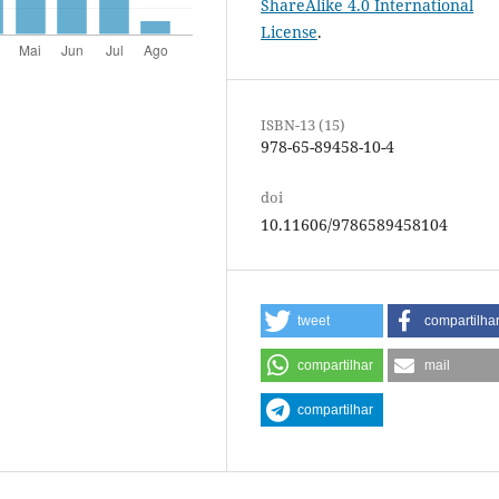
ShareAlike 4.0 International
License
.
ISBN-13 (15)
978-65-89458-10-4
doi
10.11606/9786589458104
tweet
compartilha
compartilhar
mail
compartilhar