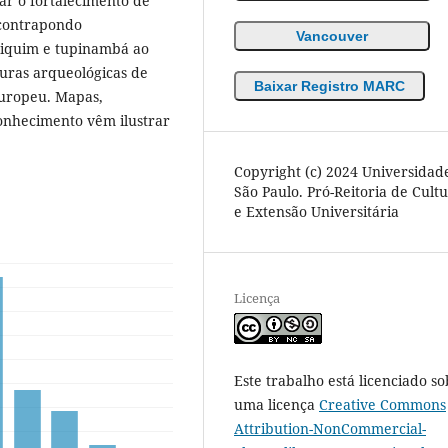
ar o fortalecimento de
 contrapondo
Vancouver
iniquim e tupinambá ao
uras arqueológicas de
Baixar Registro MARC
Europeu. Mapas,
onhecimento vêm ilustrar
Copyright (c) 2024 Universidad
São Paulo. Pró-Reitoria de Cult
e Extensão Universitária
Licença
Este trabalho está licenciado so
uma licença
Creative Commons
Attribution-NonCommercial-