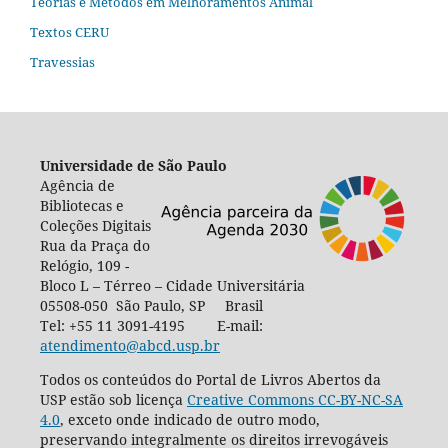
Teorias e Métodos em Melhoramentos Animal
Textos CERU
Travessias
Universidade de São Paulo
Agência de
Bibliotecas e
Coleções Digitais
Rua da Praça do
Relógio, 109 -
Bloco L – Térreo – Cidade Universitária
05508-050 São Paulo, SP Brasil
Tel: +55 11 3091-4195 E-mail:
atendimento@abcd.usp.br
Todos os conteúdos do Portal de Livros Abertos da
USP estão sob licença
Creative Commons CC-BY-NC-SA
4.0
, exceto onde indicado de outro modo,
preservando integralmente os direitos irrevogáveis