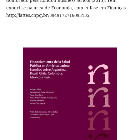
doutorado pela London Business School (2013). Tem
expertise na área de Economia, com ênfase em Finanças.
http://lattes.cnpq.br/3949172716095135