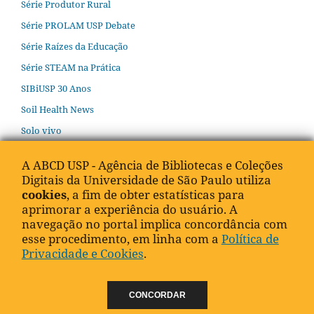
Série Produtor Rural
Série PROLAM USP Debate
Série Raízes da Educação
Série STEAM na Prática
SIBiUSP 30 Anos
Soil Health News
Solo vivo
Teorias e Métodos em Melhoramentos Animal
A ABCD USP - Agência de Bibliotecas e Coleções
Textos CERU
Digitais da Universidade de São Paulo utiliza
cookies
, a fim de obter estatísticas para
Travessias
aprimorar a experiência do usuário. A
navegação no portal implica concordância com
esse procedimento, em linha com a
Política de
Privacidade e Cookies
.
Universidade de São Paulo
Agência de
Bibliotecas e
CONCORDAR
Coleções Digitais